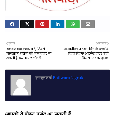
पुराने
और नया
रक्तदान एक महादान है, जिससे
एसएमपीएस प्राइमरी विंग के बच्चों ने
जरूरतमंद मरीजों की जान बचाई जा
किया किंग्स आइलैंड वाटर पार्क
सकती है: पन्नालाल चौधरी
विजयनगर का भ्रमण
प्रस्तुतकर्ता
Bhilwara Jagruk
आपको ये पोस्ट पसंद आ सकती हैं