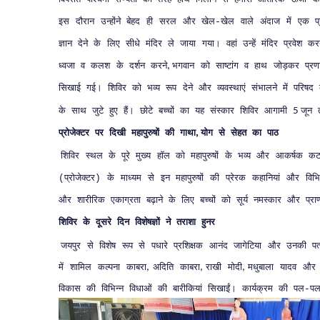
इस
दौरान
उन्होंने
बेहद
ही
सरल
और
खेल
खेल
वाले
अंदाज
में
एक
प
-
ज्ञान
देने
के
लिए
सीधे
मंदिर
ले
जाया
गया।
वहां
उन्हें
मंदिर
प्रवेश
कर
ध्वजा
व
कलश
के
दर्शन
करने
भगवान
को
साष्टांग
व
हाथ
जोड़कर
प्रण
,
सिखाई
गई।
शिविर
को
भव्य
रूप
देने
और
व्यवस्थाएं
संभालने
में
परिषद
के
साथ
जुटे
हुए
हैं।
छोटे
बच्चों
का
यह
संस्कार
शिविर
आगामी
जून
5
प्रोजेक्टर
पर
दिखी
महापुरुषों
की
गाथा
योग
से
सेहत
का
पाठ
,
शिविर
स्थल
के
पूरे
मुख्य
हॉल
को
महापुरुषों
के
भव्य
और
आकर्षक
क
प्रोजेक्टर
के
माध्यम
से
इन
महापुरुषों
की
प्रेरक
कहानियां
और
विभि
(
)
और
शारीरिक
एकाग्रता
बढ़ाने
के
लिए
बच्चों
को
सूर्य
नमस्कार
और
प्रा
शिविर
के
दूसरे
दिन
विशेषज्ञों
ने
तराशा
हुनर
जयपुर
से
विशेष
रूप
से
पधारे
प्रशिक्षक
आनंद
जागेटिया
और
उनकी
पत
में
शामिल
कल्पना
काबरा
अदिति
काबरा
राखी
मोदी
मधुबाला
यादव
और
,
,
,
विकास
की
विभिन्न
विधाओं
की
बारीकियां
सिखाईं।
कार्यक्रम
की
पल
प
-