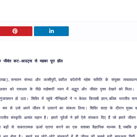
े
जीवंत
कट
आउट्स
से
महका
पूरा
हॉल
-
शाखा
सनातन
संस्था
और
काशीपुरी
वकील
कॉलोनी
महेश
समिति
के
संयुक्त
तत्वावधान
)
,
,
गलवार
को
रामधाम
के
पीछे
माहेश्वरी
भवन
में
अद्भुत
और
जीवंत
दृश्य
देखने
को
मिला।
गुंजायमान
हो
उठा।
शिविर
में
पहुंचे
नौनिहालों
ने
न
केवल
किताबी
ज्ञान
बल्कि
भारतीय
सन
,
रूप
से
उसे
अपने
जीवन
में
उतारने
का
संकल्प
लिया।
शिविर
सत्र
के
दौरान
मुख्य
व
ारतीय
संस्कृति
अत्यंत
महान
है।
हमारे
पूर्वजों
ने
हमें
ऐसे
संस्कार
दिए
हैं
जो
हमारे
जीवन
ह
बड़ों
से
सकारात्मक
ऊर्जा
प्राप्त
करने
का
एक
सशक्त
वैज्ञानिक
माध्यम
है
जबकि
इ
,
ा
क्षय
होता
है।
हमारे
इन
छोटे
छोटे
संस्कारों
में
ही
जीवन
की
सबसे
बड़ी
सफलता
छिपी
-