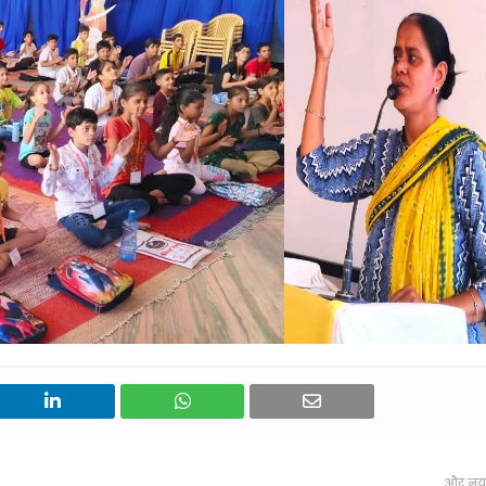
और नय