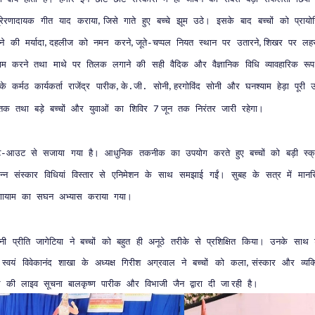
्रेरणादायक
गीत
याद
कराया
जिसे
गाते
हुए
बच्चे
झूम
उठे।
इसके
बाद
बच्चों
को
प्राय
,
ने
की
मर्यादा
दहलीज
को
नमन
करने
जूते
चप्पल
नियत
स्थान
पर
उतारने
शिखर
पर
लहर
,
,
-
,
ाम
करने
तथा
माथे
पर
तिलक
लगाने
की
सही
वैदिक
और
वैज्ञानिक
विधि
व्यावहारिक
रूप
के
कर्मठ
कार्यकर्ता
राजेंद्र
पारीक
के
जी
सोनी
हरगोविंद
सोनी
और
घनश्याम
हेड़ा
पूरी
ऊ
,
.
.
,
तक
तथा
बड़े
बच्चों
और
युवाओं
का
शिविर
जून
तक
निरंतर
जारी
रहेगा।
7
ट
आउट
से
सजाया
गया
है।
आधुनिक
तकनीक
का
उपयोग
करते
हुए
बच्चों
को
बड़ी
स्क
-
न्न
संस्कार
विधियां
विस्तार
से
एनिमेशन
के
साथ
समझाई
गईं।
सुबह
के
सत्र
में
मान
णायाम
का
सघन
अभ्यास
कराया
गया।
्नी
प्रीति
जागेटिया
ने
बच्चों
को
बहुत
ही
अनूठे
तरीके
से
प्रशिक्षित
किया।
उनके
साथ
स्वयं
विवेकानंद
शाखा
के
अध्यक्ष
गिरीश
अग्रवाल
ने
बच्चों
को
कला
संस्कार
और
व्यक्
,
ल
की
लाइव
सूचना
बालकृष्ण
पारीक
और
विभाजी
जैन
द्वारा
दी
जा
रही
है।