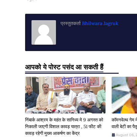
प्रस्तुतकर्ता
Bhilwara Jagruk
आपको ये पोस्ट पसंद आ सकती हैं
निंबार्क आश्रम के महंत के सानिध्य मे 9 अगस्त को
कॉमनवेल्थ गेम 
निकाली जाएगी विशाल कावड़ यात्रा , 51 फीट की
वाली बेटी का पैत
कावड़ रहेगी मुख्य आकर्षण का केंद्र
August 06,