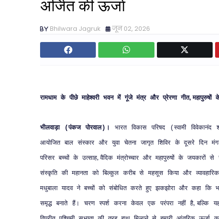
अर्जित की ऊर्जा
Bhilwara Jagruk
जून 02, 2026
रामधाम
के
पीछे
माहेश्वरी
भवन
में
गूंजे
मंत्र
और
प्रेरणा
गीत
महापुरुषों
क
,
भीलवाड़ा
पंकज
पोरवाल
।
भारत
विकास
परिषद
स्वामी
विवेकानंद
(
)
(
आयोजित
बाल
संस्कार
और
युवा
चेतना
जागृत
शिविर
के
दूसरे
दिन
मं
परिसर
बच्चों
के
उत्साह
वैदिक
मंत्रोच्चार
और
महापुरुषों
के
जयकारों
से
,
संस्कृति
की
महानता
को
बिल्कुल
करीब
से
महसूस
किया
और
व्यावहारिक
मधुबाला
यादव
ने
बच्चों
को
संबोधित
करते
हुए
झकझोरा
और
कहा
कि
भ
समृद्ध
बनाते
हैं।
चरण
स्पर्श
करना
केवल
एक
परंपरा
नहीं
है
बल्कि
य
,
विपरीत
पश्चिमी
सभ्यता
की
तरह
हाथ
मिलाने
से
हमारी
आंतरिक
ऊर्जा
क