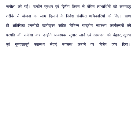
समीक्षा
की
गई।
उन्होंने
प्रथम
एवं
द्वितीय
किश्त
से
वंचित
लाभार्थियों
को
समयबद्ध
तरीके
से
योजना
का
लाभ
दिलाने
के
निर्देश
संबंधित
अधिकारियों
को
दिए।
साथ
ही
अतिरिक्त
एनसीडी
कार्यक्रम
सहित
विभिन्न
राष्ट्रीय
स्वास्थ्य
कार्यक्रमों
की
प्रगति
की
समीक्षा
कर
उन्होंने
आवश्यक
सुधार
लाने
एवं
आमजन
को
बेहतर
सुलभ
,
एवं
गुणवत्तापूर्ण
स्वास्थ्य
सेवाएं
उपलब्ध
कराने
पर
विशेष
जोर
दिया।