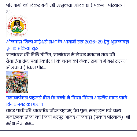
परिणामों को लेकर बनी रही उत्सुकता भीलवाड़ा ( पंकज पोरवाल ।
श्...
भीलवाड़ा जिला माहेश्वरी सभा के आगामी सत्र 2026-29 हेतु श्रृंखलाबद्ध
चुनाव प्रक्रिया शुरू
नामांकन की तिथि घोषित, नामांकन से लेकर मतदान तक की
तैयारियां तेज, पदाधिकारियों के चयन को लेकर समाज में बढ़ी सरगर्मी
भीलवाड़ा (पंकज पोर...
एसएमपीएस प्राइमरी विंग के बच्चों ने किया किंग्स आइलैंड वाटर पार्क
विजयनगर का भ्रमण
वाटर पार्क की आकर्षक वॉटर राइड्स, वेव पूल, स्लाइड्स एवं अन्य
मनोरंजक खेलों का लिया भरपूर आनंद भीलवाड़ा (पंकज पोरवाल)। श्री
महेश सेवा सम...