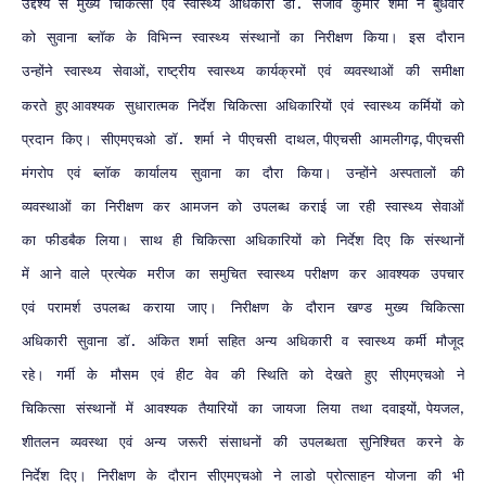
उद्देश्य
से
मुख्य
चिकित्सा
एवं
स्वास्थ्य
अधिकारी
डॉ
संजीव
कुमार
शर्मा
ने
बुधवार
.
को
सुवाना
ब्लॉक
के
विभिन्न
स्वास्थ्य
संस्थानों
का
निरीक्षण
किया।
इस
दौरान
उन्होंने
स्वास्थ्य
सेवाओं
राष्ट्रीय
स्वास्थ्य
कार्यक्रमों
एवं
व्यवस्थाओं
की
समीक्षा
,
करते
हुए
आवश्यक
सुधारात्मक
निर्देश
चिकित्सा
अधिकारियों
एवं
स्वास्थ्य
कर्मियों
को
प्रदान
किए।
सीएमएचओ
डॉ
शर्मा
ने
पीएचसी
दाथल
पीएचसी
आमलीगढ़
पीएचसी
.
,
,
मंगरोप
एवं
ब्लॉक
कार्यालय
सुवाना
का
दौरा
किया।
उन्होंने
अस्पतालों
की
व्यवस्थाओं
का
निरीक्षण
कर
आमजन
को
उपलब्ध
कराई
जा
रही
स्वास्थ्य
सेवाओं
का
फीडबैक
लिया।
साथ
ही
चिकित्सा
अधिकारियों
को
निर्देश
दिए
कि
संस्थानों
में
आने
वाले
प्रत्येक
मरीज
का
समुचित
स्वास्थ्य
परीक्षण
कर
आवश्यक
उपचार
एवं
परामर्श
उपलब्ध
कराया
जाए।
निरीक्षण
के
दौरान
खण्ड
मुख्य
चिकित्सा
अधिकारी
सुवाना
डॉ
अंकित
शर्मा
सहित
अन्य
अधिकारी
व
स्वास्थ्य
कर्मी
मौजूद
.
रहे।
गर्मी
के
मौसम
एवं
हीट
वेव
की
स्थिति
को
देखते
हुए
सीएमएचओ
ने
चिकित्सा
संस्थानों
में
आवश्यक
तैयारियों
का
जायजा
लिया
तथा
दवाइयों
पेयजल
,
,
शीतलन
व्यवस्था
एवं
अन्य
जरूरी
संसाधनों
की
उपलब्धता
सुनिश्चित
करने
के
निर्देश
दिए।
निरीक्षण
के
दौरान
सीएमएचओ
ने
लाडो
प्रोत्साहन
योजना
की
भी