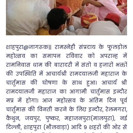
शाहपुरा@जागरूक|| रामस्नेही संप्रदाय के फूलड़ोल
महोत्सव का समापन रविवार को अपरान्ह में
रामनिवास धाम की बारादरी में संतो व हजारों भक्तों
की उपस्थिति में आचार्यश्री रामदयालजी महाराज के
चार्तुमास की घोषणा के साथ हुआ। आचार्य श्री
रामदयालजी महाराज का आगामी चार्तुमास इन्दौर
मप्र में होगा। आज महोत्सव के अंतिम दिन पूर्व
चार्तुमास की विनती करने के लिए इन्दौर, रेलमगरा,
कैथुन, जयपुर, पुष्कर, महाजनपुरा(मालपुरा), नई
दिल्ली, शाहपुरा (भीलवाड़ा) आदि 9 शहरों की ओर से