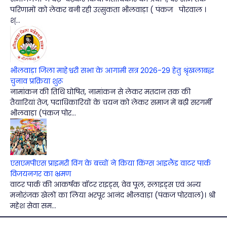
परिणामों को लेकर बनी रही उत्सुकता भीलवाड़ा ( पंकज पोरवाल ।
श्...
भीलवाड़ा जिला माहेश्वरी सभा के आगामी सत्र 2026-29 हेतु श्रृंखलाबद्ध
चुनाव प्रक्रिया शुरू
नामांकन की तिथि घोषित, नामांकन से लेकर मतदान तक की
तैयारियां तेज, पदाधिकारियों के चयन को लेकर समाज में बढ़ी सरगर्मी
भीलवाड़ा (पंकज पोर...
एसएमपीएस प्राइमरी विंग के बच्चों ने किया किंग्स आइलैंड वाटर पार्क
विजयनगर का भ्रमण
वाटर पार्क की आकर्षक वॉटर राइड्स, वेव पूल, स्लाइड्स एवं अन्य
मनोरंजक खेलों का लिया भरपूर आनंद भीलवाड़ा (पंकज पोरवाल)। श्री
महेश सेवा सम...