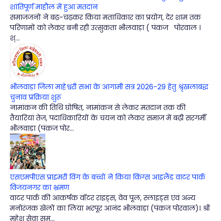
शांतिपूर्ण माहौल में हुआ मतदान
समाजजनों ने बढ़-चढ़कर किया मताधिकार का प्रयोग, देर शाम तक
परिणामों को लेकर बनी रही उत्सुकता भीलवाड़ा ( पंकज पोरवाल ।
श्...
भीलवाड़ा जिला माहेश्वरी सभा के आगामी सत्र 2026-29 हेतु श्रृंखलाबद्ध
चुनाव प्रक्रिया शुरू
नामांकन की तिथि घोषित, नामांकन से लेकर मतदान तक की
तैयारियां तेज, पदाधिकारियों के चयन को लेकर समाज में बढ़ी सरगर्मी
भीलवाड़ा (पंकज पोर...
एसएमपीएस प्राइमरी विंग के बच्चों ने किया किंग्स आइलैंड वाटर पार्क
विजयनगर का भ्रमण
वाटर पार्क की आकर्षक वॉटर राइड्स, वेव पूल, स्लाइड्स एवं अन्य
मनोरंजक खेलों का लिया भरपूर आनंद भीलवाड़ा (पंकज पोरवाल)। श्री
महेश सेवा सम...